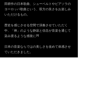
田耕作の日本歌曲、シューベルトやピアソラの
ヨーロッパ歌曲という、双方の良さをお楽しみ
いただけるもの。
歴史を感じさせる空間で演奏させていただく
中、「禅」のような静寂と信念が音楽を通じて
染み渡るような感覚に⛩️
日本の音楽ならではの美しさを改めて体感させ
ていただきました。
温かな赤坂さん、小郡の皆様との出会いと、こ
のような素晴らしい機会に感謝し、音楽を通じ
て伝統と革新を紡いでいけたらと思いました🎵