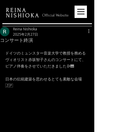
REINA
NISHIOKA
Official Website
Reina Nishioka
2025年2月27日
コンサート終演
ドイツのミュンスター音楽大学で教授を務める
ヴィオリスト赤坂智子さんのコンサートにて、
ピアノ伴奏をさせていただきました🎻🎹
日本の伝統建築を思わせるとても素敵な会場
🇯🇵