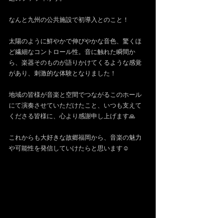
なんと九州の公共施設で初導入とのこと！
太陽のように鮮やかで伸びやかな音色、驚くほ
ど繊細なコントロール性。音に触れた瞬間か
ら、楽器そのものが語りかけてくるような感覚
があり、刺激的な体験となりました！
地域の皆様が音楽と空間でつながるこのホール
にて演奏させていただけたこと、いつも支えて
くださる皆様に、心より感謝申し上げます🙏
これからも大好きな故郷福岡から、音楽の魅力
や可能性を発信していけたらと思います☺️