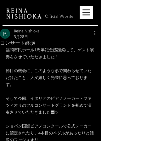
REINA
NISHIOKA
Official Website
Reina Nishioka
3月28日
コンサート終演
福岡市民ホール1周年記念感謝祭にて、ゲスト演
奏をさせていただきました！
節目の機会に、このような形で関わらせていた
だけたこと、大変嬉しく光栄に思っておりま
す。
そして今回、イタリアのピアノメーカー・ファ
ツィオリのフルコンサートグランドを初めて演
奏させていただきました🎹✨
ショパン国際ピアノコンクールで公式メーカー
に認定されたり、4本目のペダルがあったりと話
題のファツィオリ。