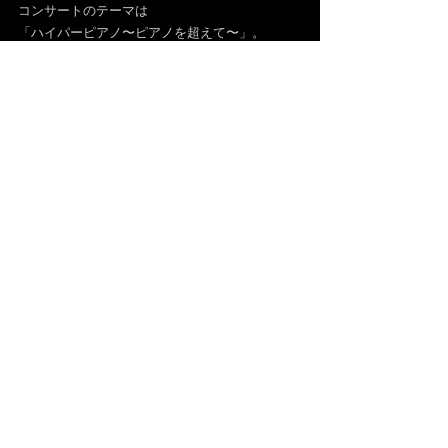
コンサートのテーマは
「ハイパーピアノ〜ピアノを超えて〜」。
弦に細工を加えたピアノや
スピーカーをくっつけたピアノで演奏したり、
電子音とアンサンブルしたり。。
最先端で面白いプログラムとなっております♫
ご興味のある方・お近くの方はぜひ☺️
コメント