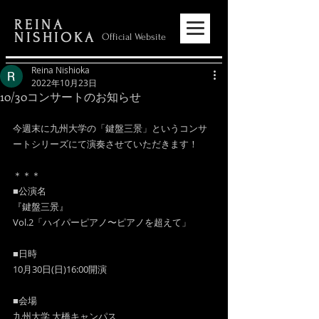
REINA
NISHIOKA
Official Website
Reina Nishioka
2022年10月23日
10/30コンサートのお知らせ
今週末に九州大学の「鍵盤三景」というコンサ
ートシリーズにて演奏させていただきます！
＊＊＊
■公演名
『鍵盤三景』
Vol.2「ハイパーピアノ〜ピアノを超えて」
■日時
10月30日(日)16:00開演
■会場
九州大学 大橋キャンパス