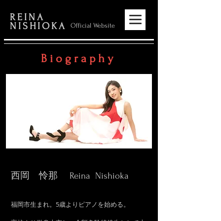
REINA
NISHIOKA
Official Website
B i o g r a p h y
​西岡 怜那
Reina Nishioka
福岡市生まれ。5歳よりピアノを始める。