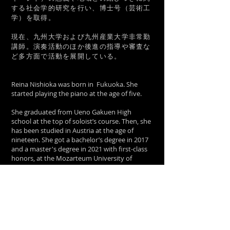
する社会学的研究を行い、博士号（芸術工
学）を取得。
現在、九州大学および九州産業大学非常勤
講師。演奏活動のほか後進の指導や審査な
ど多方面で活動を展開している。
Reina Nishioka was born in Fukuoka. She
started playing the piano at the age of five.
She graduated from Ueno Gakuen High
school at the top of soloist’s course. Then, she
has been studied in Austria at the age of
nineteen. She got a bachelor’s degree in 2017
and a master's degree in 2021 with first-class
honors, at the Mozarteum University of
Salzburg. Also, she studied at the Guildhall
School Music and Drama in London as a
holder of Erasmus Plus Scholarship 2019.
Reina won 1st prizes at the Vienna
international piano competition, the Iizuka
music competition, the Ichikawa music