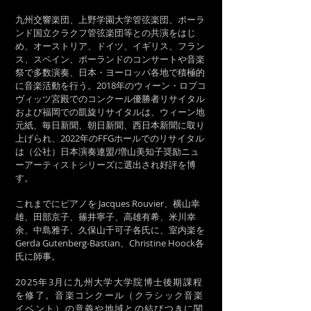
九州交響楽団、上野学園大学管弦楽団、ポーラ
ンド国立クラクフ管弦楽団等との共演をはじ
め、オーストリア、ドイツ、イギリス、フラン
ス、スペイン、ポーランドのコンサートや音楽
祭で多数演奏、日本・ヨーロッパ各地で積極的
に音楽活動を行う。2018年のウィーン・ロプコ
ヴィッツ宮殿でのコンクール優勝者リサイタル
および福岡での凱旋リサイタルは、ウィーン地
元紙、毎日新聞、朝日新聞、西日本新聞に取り
上げられ、2022年のFFGホールでのリサイタル
は（公社）日本演奏連盟/増山美知子奨励ニュ
ーアーティストシリーズに選出され好評を博
す。
これまでにピアノを Jacques Rouvier、横山幸
雄、田部京子、篠井寧子、高雄有希、米川幸
余、中島雅子、久保山千
可子各氏に、室内楽を
Gerda Gutenberg-Bastian、Christine Hoock各
氏に師事。
2025年3月に九州大学大学院博士後期課程
を修了。音楽
コンクール（クラシック音楽
イベント）の意義や地域との結びつきに関