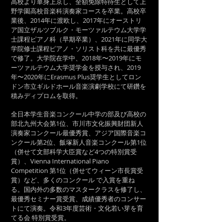
高校より単身上京し、全額免除特待生として上
野学園高校音楽科演奏家コースを卒業。高校卒
業後、2014年に渡欧し、2017年にオーストリ
ア国立ザルツブルク・モーツァルテウム大学学
士課程ピアノ科（早期卒業）、2021年に同学大
学院修士課程ピアノ・ソリスト科を共に最優秀
で修了。大学院在学中、2018年〜2019年にモ
ーツァルテウム大学奨学金を授与され、2019
年〜2020年にErasmus Plus奨学生としてロン
ドン市立ギルドホール音楽演劇学校にて研鑽を
積みディプロムを取得。
全日本学生音楽コンクール中学の部及び高校の
部北九州大会第1位、市川市文化振興財団新人
演奏家コンクール最優秀賞、アジア国際音楽コ
ンクール第2位、飯塚新人音楽コンクール第1位
（併せて文部科学大臣賞など4つの特別賞受
賞）、Vienna International Piano
Competition 第1位（併せてウィーン市長賞受
賞）など、多くのコンクール で入賞を重ね
る。国内外の多数のマスタークラスを修了し、
最優秀セミナー賞受賞、成績優秀者のコンサー
トにて演奏。令和3年度芸術・文化若い芽を育
てる会 特別賞受賞。