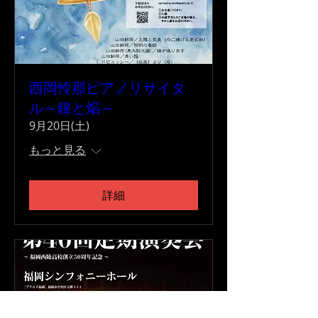
西岡怜那ピアノリサイタ
ル～鐘と焔～
9月20日(土)
もっと見る
詳細