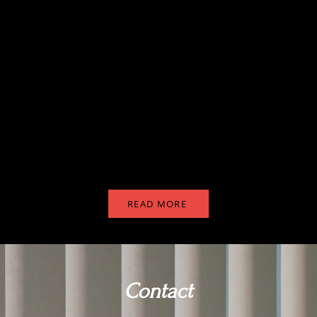
歳で渡欧し、オーストリア国立ザルツブルク・モーツァル
アノ・ソリスト科を共に最優秀で修了。全日本学生音楽コ
ル、Vienna International Piano Competiti
ールで入賞を重ねる。九州交響楽団、ポーランド国立クラ
本・ヨーロッパ各地のコンサートや音楽祭にて多数演奏。
後期課程を修了。音楽
コンクール（クラシック音楽イベン
する社会学的研究を行い、博士号を取得。現在、九州大学
奏活動のほか、後進の指導や審査など多方面で活動を展開
READ MORE
Contact​