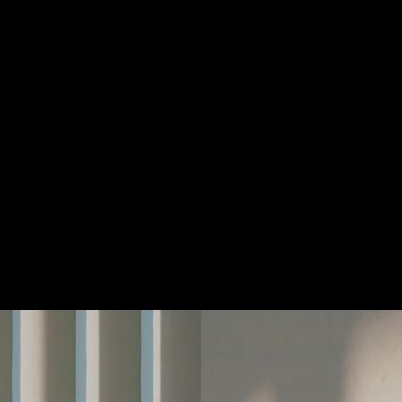
テウム大学ピアノ
ンクール北九州大
onなどで第1位受賞、国内
クフ管弦楽団等と
2025年3月に九
ト）の意義や地域
および九州産業大
している。