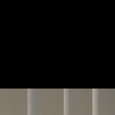
福岡市出身。19
科、同学大学院ピ
会、飯塚新人音楽コンクー
外の多くのコンク
の共演をはじめ、日
州大学大学院博士
との結びつきに関
学非常勤講師。演