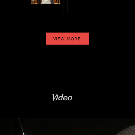
VIEW MORE
​Video