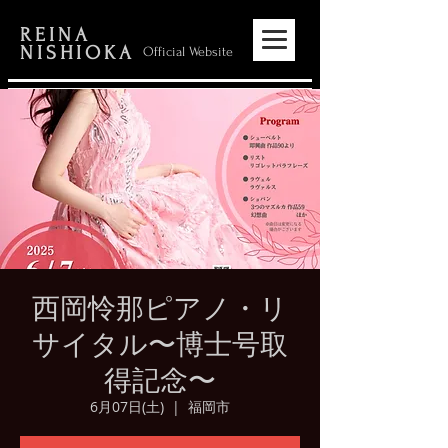
REINA
NISHIOKA
Official Website
西岡怜那ピアノ・リ
サイタル〜博士号取
得記念〜
6月07日(土)
  |  
福岡市